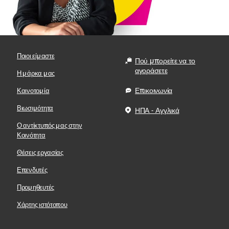
Ποιοι είμαστε
Πού μπορείτε να το
αγοράσετε
Η μάρκα μας
Επικοινωνία
Καινοτομία
Βιωσιμότητα
ΗΠΑ - Αγγλικά
Ο αντίκτυπός μας στην
Κοινότητα
Θέσεις εργασίας
Επενδυτές
Προμηθευτές
Χάρτης ιστότοπου